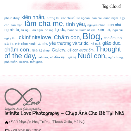
Tag Cloud
kiên nhẫn
photo diary
tương lai
các chỉ số
trẻ ngoan
con cái
quan niệm
dậy
làm cha mẹ
tình yêu
con nhà
con
tản mạn
nguyên nhân
tự do
kiên trì
người ta
tự ngủ
ăn dặm
bố mẹ
hành vi
trách nhiệm
ngủ cũi
Blog
ckinfinitelove
Chăm con
so
con ốm
ngây thơ
giáo dục
yêu thương và tự do
sánh
tâm lý
thời công nghệ
hệ quả
Thought
chăm con
Gallery
để con được ốm
Nhật ký chụp
of the day
Nuôi con
tỉnh táo
vô điều kiện
giá trị
ngủ chung
phát triển
hi sinh
thời gian
Infinite Love Photography – Chụp Ảnh Cho Bé Tại Nhà
: Số 1 Nguyễn Huy Tưởng, Thanh Xuân, Hà Nội
: +84 868 90 2308