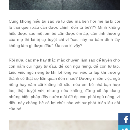
Cũng không hiểu tại sao và từ đâu mà bện hơi mẹ lại bị coi
là thói quen xấu cần được chỉnh đốn từ bé??? Mình không
hiểu được sao một em bé cần được ôm ấp, cần tình thương
của mẹ thì lại bị cự tuyệt chỉ vì “sau này nó bám dính lấy
không làm gì được đâu”. Ủa sao kì vậy?
Rồi nữa, các mẹ hay thắc mắc chuyện làm sao để luyện cho
con nằm cũi ngay từ đầu, để con ngủ riêng, để con tự lập.
Liệu việc ngủ riêng từ khi lọt lòng với việc tự lập khi trưởng
thành có thật sự liên quan đến nhau? Đương nhiên việc ngủ
riêng hay nằm cũi không hề xấu, nếu em bé nhà bạn hợp
tác, thật tuyệt vời, nhưng nếu không, đừng cố áp dụng
những biện pháp đầy nước mắt để ép con phải ngủ riêng, vì
điều này chẳng hề có lợi chút nào với sự phát triển lâu dài
của bé.