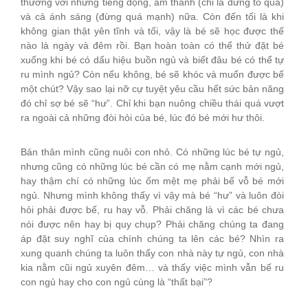
thường với những tiếng động, âm thanh (chỉ là đừng to quá)
và cả ánh sáng (đừng quá mạnh) nữa. Còn đến tối là khi
không gian thật yên tĩnh và tối, vậy là bé sẽ học được thế
nào là ngày và đêm rồi. Bạn hoàn toàn có thể thử đặt bé
xuống khi bé có dấu hiệu buồn ngủ và biết đâu bé có thể tự
ru mình ngủ? Còn nếu không, bé sẽ khóc và muốn được bế
một chút? Vậy sao lại nỡ cự tuyệt yêu cầu hết sức bản năng
đó chỉ sợ bé sẽ “hư”. Chỉ khi bạn nuông chiều thái quá vượt
ra ngoài cả những đòi hỏi của bé, lúc đó bé mới hư thôi.
Bản thân mình cũng nuôi con nhỏ. Có những lúc bé tự ngủ,
nhưng cũng có những lúc bé cần có mẹ nằm cạnh mới ngủ,
hay thậm chí có những lúc ốm mệt mẹ phải bế vỗ bé mới
ngủ. Nhưng mình không thấy vì vậy mà bé “hư” và luôn đòi
hỏi phải được bế, ru hay vỗ. Phải chăng là vì các bé chưa
nói được nên hay bị quy chụp? Phải chăng chúng ta đang
áp đặt suy nghĩ của chính chúng ta lên các bé? Nhìn ra
xung quanh chúng ta luôn thấy con nhà này tự ngủ, con nhà
kia nằm cũi ngủ xuyên đêm… và thấy việc mình vẫn bế ru
con ngủ hay cho con ngủ cùng là “thất bại”?