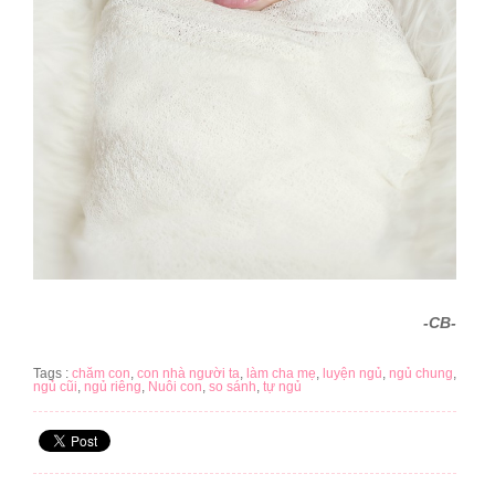
-CB-
Tags :
chăm con
,
con nhà người ta
,
làm cha mẹ
,
luyện ngủ
,
ngủ chung
,
ngủ cũi
,
ngủ riêng
,
Nuôi con
,
so sánh
,
tự ngủ