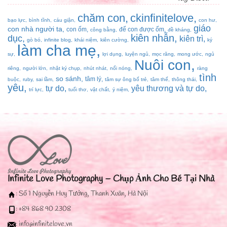
chăm con
ckinfinitelove
bạo lực
bình tĩnh
cáu giận
con hư
giáo
con nhà người ta
con ốm
để con được ốm
công bằng
đề kháng
kiên nhẫn
dục
kiên trì
gò bó
infinite blog
khái niệm
kiên cường
ký
làm cha mẹ
sự
lợi dụng
luyện ngủ
mọc răng
mong ước
ngủ
Nuôi con
riêng
người lớn
nhật ký chụp
nhút nhát
nổi nóng
ràng
tình
so sánh
tâm lý
buộc
ruby
sai lầm
tâm sự ông bố trẻ
tâm thế
thông thái
yêu
tự do
yêu thương và tự do
trí lực
tuổi thơ
vật chất
ý niệm
Infinite Love Photography – Chụp Ảnh Cho Bé Tại Nhà
: Số 1 Nguyễn Huy Tưởng, Thanh Xuân, Hà Nội
: +84 868 90 2308
: info@infinitelove.vn