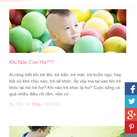
Khi Nào Con Hư???
Ai cũng biết khi trẻ đói, trẻ bẩn, trẻ mệt, trẻ buồn ngủ, hay
bất cứ khó chịu nào, trẻ sẽ khóc. Ấy vậy mà tại sao khi trẻ
khóc lại nói trẻ hư? Khi nào trẻ khóc là hư? Cuộc sống có
quá nhiều điều rối rắm, nên có…
By: KN - in :
Blog
- 21/07/16