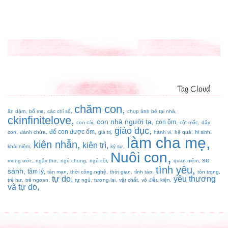
Tag Cloud
chăm con
ăn dặm
bố mẹ
các chỉ số
chụp ảnh bé tại nhà
ckinfinitelove
con nhà người ta
con ốm
con cái
cột mốc
dậy
giáo dục
để con được ốm
con
đánh chừa
giá trị
hành vi
hệ quả
hi sinh
làm cha mẹ
kiên nhẫn
kiên trì
khái niệm
ký sự
Nuôi con
so
mong ước
ngây thơ
ngủ chung
ngủ cũi
quan niệm
tình yêu
sánh
tâm lý
tản mạn
thời công nghệ
thời gian
tỉnh táo
tôn trọng
tự do
yêu thương
trẻ hư
trẻ ngoan
tự ngủ
tương lai
vật chất
vô điều kiện
và tự do