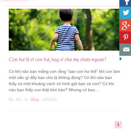
Con hư là vì con hư, hay vì cha mẹ chưa ngoan?
Có khi nào bạn mắng con rằng “sao con hư thế” khi con làm
một việc gì đấy bạn cho là không đúng? Có khi nào bạn
thấy có một khoảng cách vô hình giữ bạn và con? Có khi
nào bạn thấy con thật khó bảo? Nhưng có bao…
By: KN - in :
Blog
- 10/05/16
1