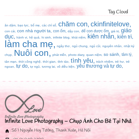
Tag Cloud
chăm con
ckinfinitelove
ăn dặm
bạo lực
bố mẹ
các chỉ số
giáo
con nhà người ta
con ốm
để con được ốm
con cái
dậy con
giá trị
kiên nhẫn
dục
kiên trì
hành vi
hệ quả
hi sinh
infinite blog
khái niệm
làm cha mẹ
ngây thơ
ngủ chung
ngủ cũi
nguyên nhân
nhật ký
Nuôi con
so sánh
tâm lý
chụp
phát triển
photo diary
quan niệm
tình yêu
tản mạn
thời công nghệ
thời gian
tỉnh táo
trách nhiệm
trẻ hư
trẻ
tự do
yêu thương và tự do
ngoan
tự ngủ
tương lai
vô điều kiện
Infinite Love Photography – Chụp Ảnh Cho Bé Tại Nhà
: Số 1 Nguyễn Huy Tưởng, Thanh Xuân, Hà Nội