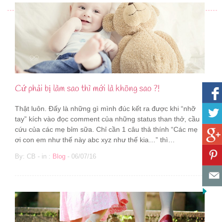
Cứ phải bị làm sao thì mới là không sao ?!
Thật luôn. Đấy là những gì mình đúc kết ra được khi “nhỡ
tay” kích vào đọc comment của những status than thở, cầu
cứu của các mẹ bỉm sữa. Chỉ cần 1 câu thả thính “Các mẹ
ơi con em như thế này abc xyz như thế kia…” thì…
By: CB - in :
Blog
- 06/07/16